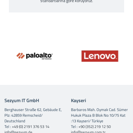
standartlarına göre koruyoruz.
Sezyum IT GmbH
Kayseri
Berghauser Straße 62, Gebäude E,
Barbaros Mah. Oymak Cad. Sümer
Plz: 42859 Remscheid/
Hukuk Plaza B Blok No:10/75 Kat
Deutschland
:13 Kayseri/ Türkiye
Tel :
+49 (0) 2191 376 53 14
Tel :
+90 (352) 219 12 50
info@sezyum.de
info@sezyum.com.tr